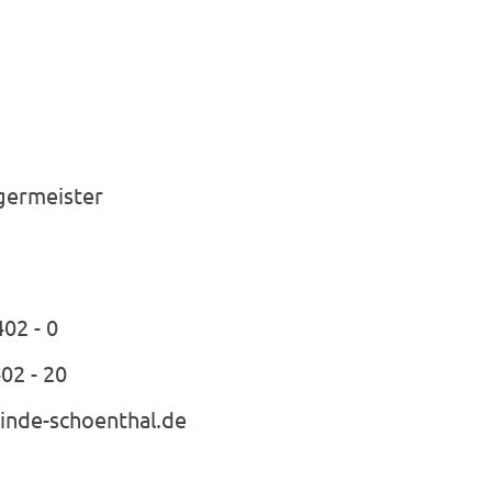
rgermeister
402 - 0
402 - 20
inde-schoenthal.de