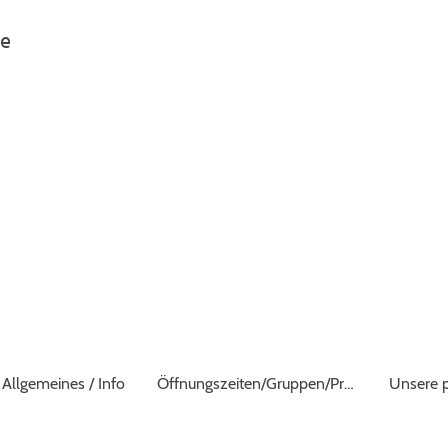
de
Allgemeines / Info
Öffnungszeiten/Gruppen/Preise
Unsere p
©Copyright. Alle Rechte vorbehalten.